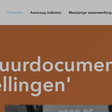
Projecten
Aanvraag indienen
Meerjarige samenwerking
tuurdocumen
llingen'