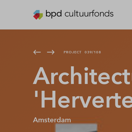
PROJECT
039/108
Architec
'Herverte
Amsterdam