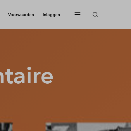
Voorwaarden
Inloggen
taire