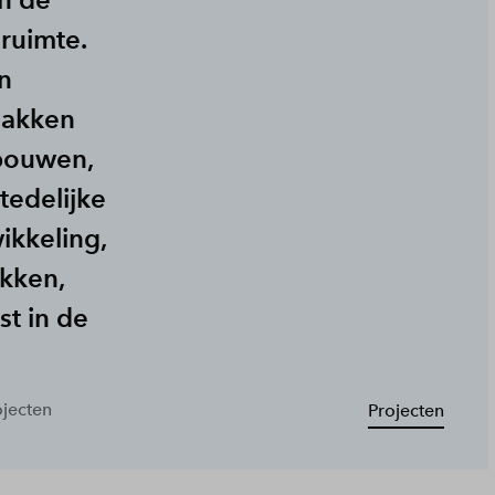
ruimte.
n
lakken
 bouwen,
edelijke
ikkeling,
kken,
st in de
ojecten
Projecten