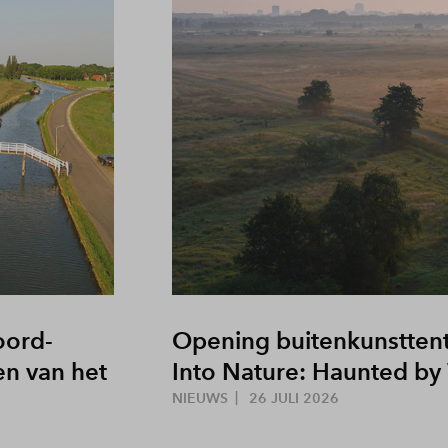
oord-
Opening buitenkunsttent
n van het
Into Nature: Haunted by
NIEUWS
26 JULI 2026