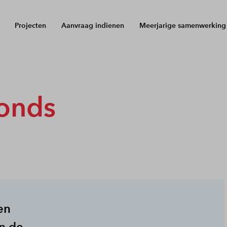
Projecten
Aanvraag indienen
Meerjarige samenwerking
onds
en
en de