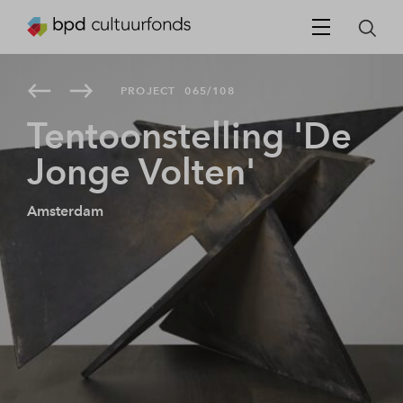
PROJECT
065/108
Tentoonstelling 'De
Jonge Volten'
Amsterdam