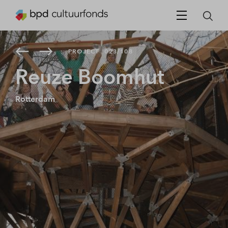
PROJECT
023/108
Reuze Boomhut
Rotterdam