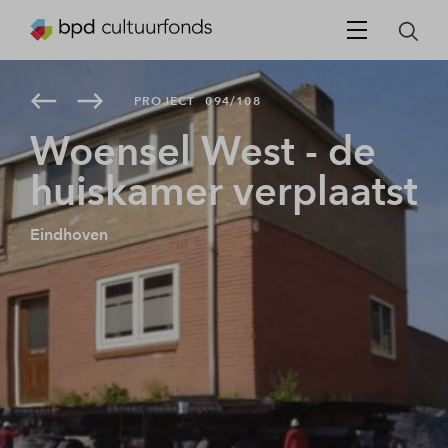
PROJECT
094/108
Woensel West - de
huiskamer verplaatst
Eindhoven