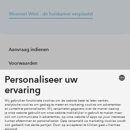
Woensel West - de huiskamer verplaatst
Aanvraag indienen
Voorwaarden
Projecten
Actueel
Inloggen