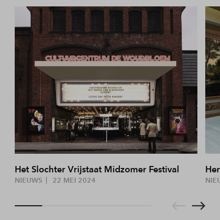
Het Slochter Vrijstaat Midzomer Festival
Her
NIEUWS
22 MEI 2024
NIE