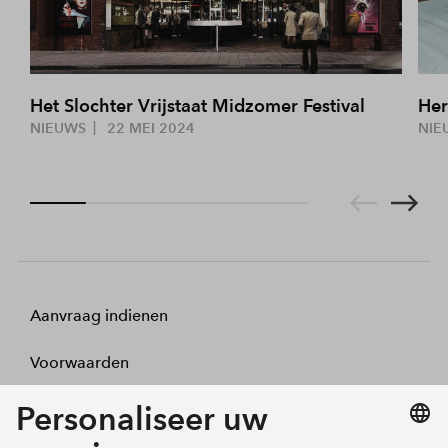
Het Slochter Vrijstaat Midzomer Festival
Her
NIEUWS
22 MEI 2024
NIE
Aanvraag indienen
Voorwaarden
Projecten