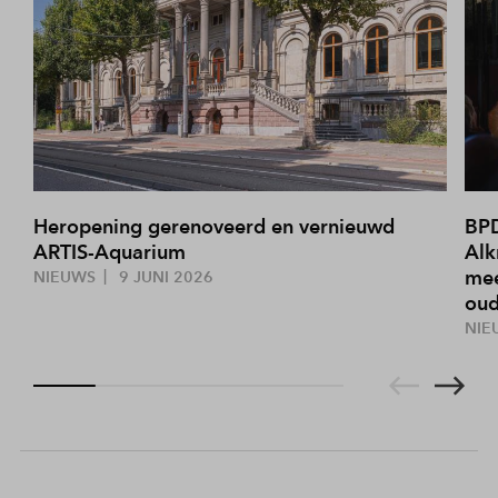
Heropening gerenoveerd en vernieuwd
BPD
ARTIS-Aquarium
Alk
mee
NIEUWS
9 JUNI 2026
oud
NIE