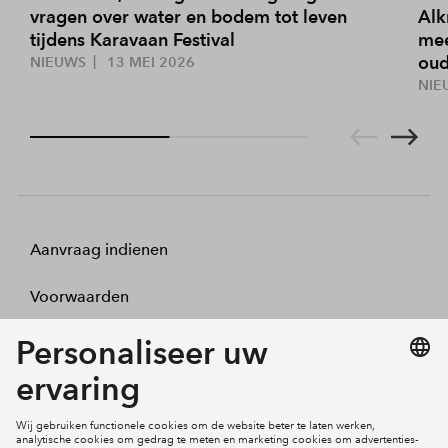
vragen over water en bodem tot leven
Alk
tijdens Karavaan Festival
mee
oud
NIEUWS
13 MEI 2026
NIE
Aanvraag indienen
Voorwaarden
Projecten
Actueel