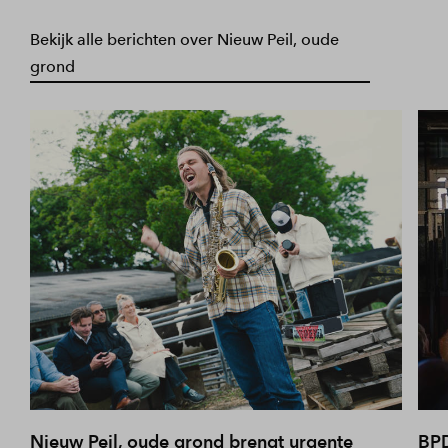
Bekijk alle berichten over Nieuw Peil, oude
grond
Nieuw Peil, oude grond brengt urgente
BPD