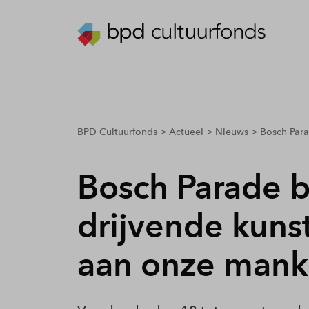
breadcrumbs.youarehere
BPD Cultuurfonds
Actueel
Nieuws
Bosch Para
Bosch Parade 
drijvende kun
aan onze man