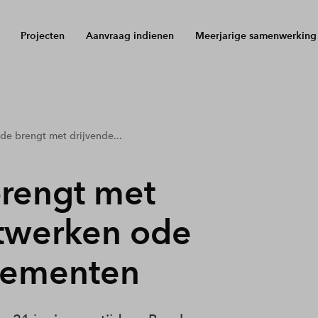
Projecten
Aanvraag indienen
Meerjarige samenwerking
de brengt met drijvende...
brengt met
stwerken ode
kementen