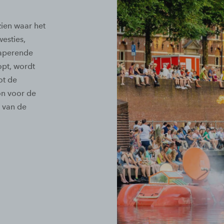
zien waar het
esties,
haperende
opt, wordt
ot de
on voor de
m van de