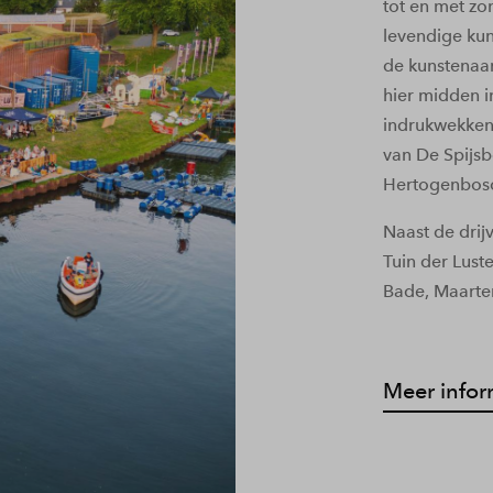
tot en met zo
levendige kun
de kunstenaa
hier midden i
indrukwekkend
van De Spijsb
Hertogenbosc
Naast de drij
Tuin der Luste
Bade, Maarte
Meer infor