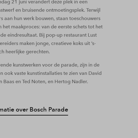
ndag 21 juni verandert deze plek in een
stwerf en bruisende ontmoetingsplek. Terwijl
rs aan hun werk bouwen, staan toeschouwers
n het maakproces: van de eerste schets tot het
e eindresultaat. Bij pop-up restaurant Lust
ereiders maken jonge, creatieve koks uit ’s-
h heerlijke gerechten.
vende kunstwerken voor de parade, zijn in de
n ook vaste kunstinstallaties te zien van David
n Baas en Ted Noten, en Hertog Nadler.
matie over Bosch Parade