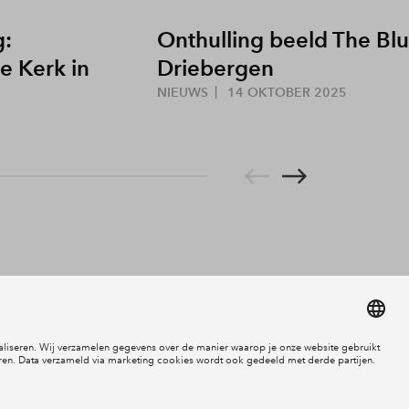
g:
Onthulling beeld The Bl
e Kerk in
Driebergen
NIEUWS
14 OKTOBER 2025