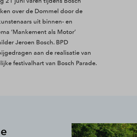
 21 juni varen tijdens Bosch
erken over de Dommel door de
unstenaars uit binnen- en
hema ‘Mankement als Motor’
hilder Jeroen Bosch. BPD
bijgedragen aan de realisatie van
lijke festivalhart van Bosch Parade.
ie