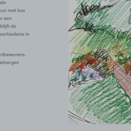
ale
door met hun
er een
lijft de
eschiedenis in
urtbewoners.
riebergen