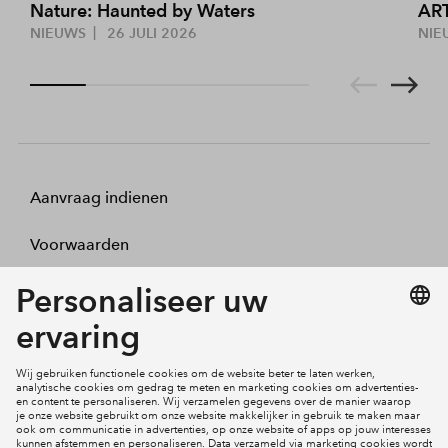
Nature: Haunted by Waters
ART
NIEUWS
26 JULI 2026
NIE
Aanvraag indienen
Voorwaarden
Projecten
Actueel
Inloggen