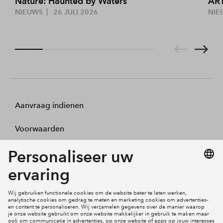
Nature: Haunted by Waters
ART
NIEUWS
26 JULI 2026
NIE
Aanvraag indienen
Voorwaarden
Projecten
Actueel
Inloggen