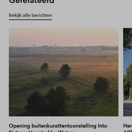
Gerelateerd
Bekijk alle berichten
Opening buitenkunsttentoonstelling Into
Her