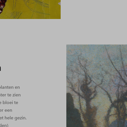
a
planten en
er te zien
e bloei te
er een
t hele gezin.
den)