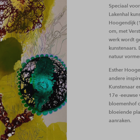
Speciaal voo
Lakenhal kuns
Hoogendijk (
om, met Verst
werk wordt g
kunstenaars. 
natuur vorme
Esther Hoogen
andere inspir
Kunstenaar en
17e -eeuwse v
bloemenhof o
bloeiende pla
aanraken.