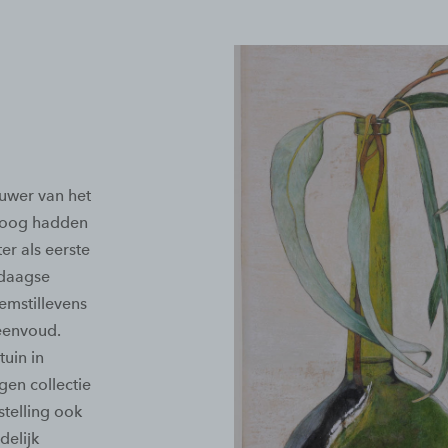
euwer van het
l oog hadden
er als eerste
edaagse
emstillevens
 eenvoud.
tuin in
gen collectie
telling ook
delijk