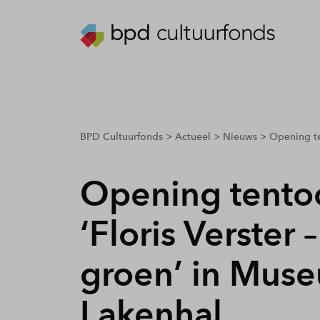
breadcrumbs.youarehere
BPD Cultuurfonds
Actueel
Nieuws
Opening ten
Opening tentoo
‘Floris Verster 
groen’ in Mus
Lakenhal