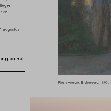
lleges
ur en
24 augustus
ling en het
Floris Verster, Endegeest, 1893.