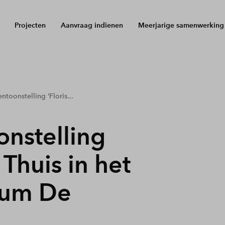
Projecten
Aanvraag indienen
Meerjarige samenwerking
toonstelling ‘Floris...
nstelling
– Thuis in het
eum De