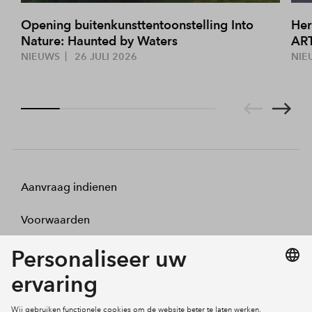
Opening buitenkunsttentoonstelling Into
Her
Nature: Haunted by Waters
ART
NIEUWS
26 JULI 2026
NIE
Aanvraag indienen
Voorwaarden
Projecten
Actueel